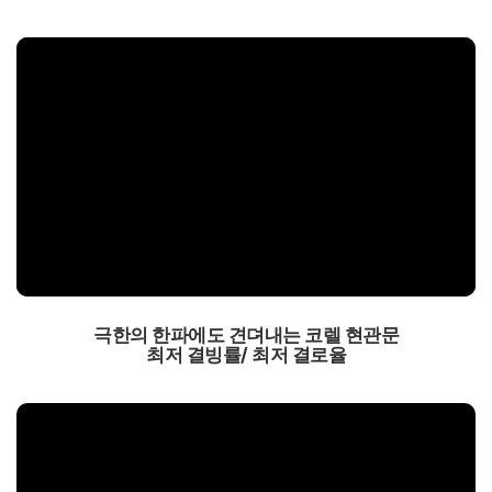
극한의 한파에도 견뎌내는 코렐 현관문
최저 결빙률/ 최저 결로율