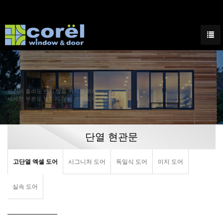
시간이 흘러도 변치 않을 가치를 위해
세세한 부분도 놓치지 않는 코렐 도어 & 윈도우
단열 현관문
고단열 엑셀 도어
시그니처 도어
독일식 도어
이지 도어
실속 도어