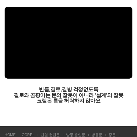
빈틈,결로,결빙 걱정없도록
결로와 곰팡이는 문의 잘못이 아니라 '설계'의 잘못
코렐은 틈을 허락하지 않아요
HOME
COREL
단열 현관문
방풍 출입문
방음문
중문