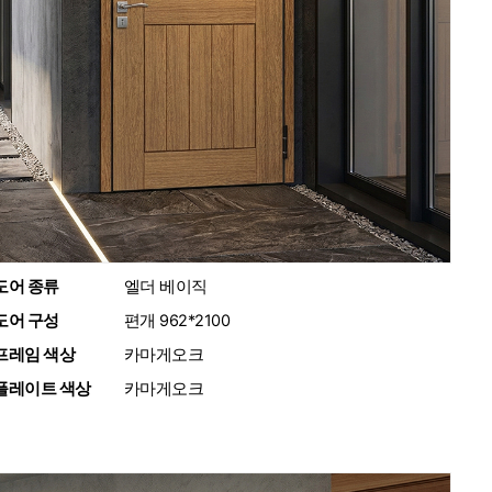
도어 종류
:
엘더 베이직
도어 구성
:
편개 962*2100
프레임 색상
:
카마게오크
플레이트 색상
:
카마게오크