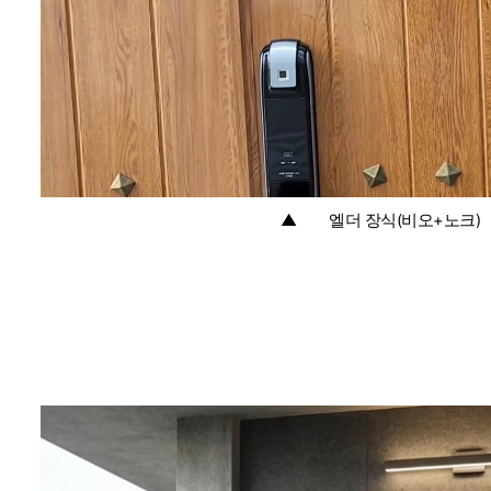
▲
:
엘더 장식(비오+노크)