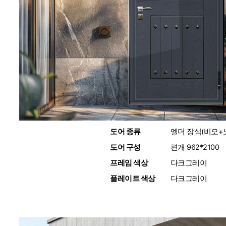
도어 종류
:
엘더 장식(비오+
도어 구성
:
편개 962*2100
프레임 색상
:
다크그레이
플레이트 색상
:
다크그레이