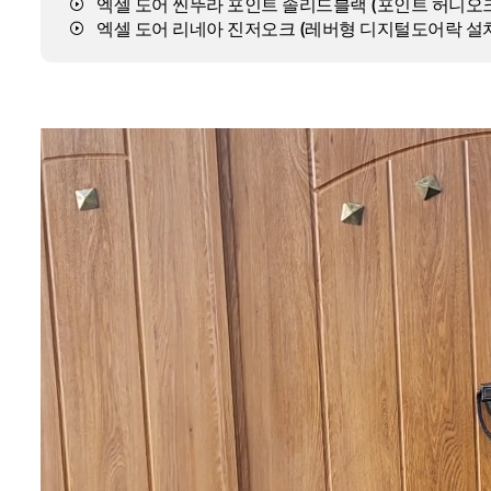
엑셀 도어 씬뚜라 포인트 솔리드블랙 (포인트 허니오크
엑셀 도어 리네아 진저오크 (레버형 디지털도어락 설치