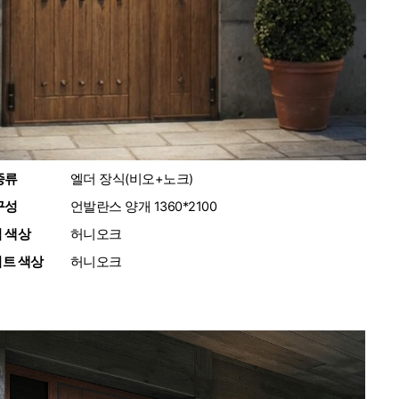
종류
:
엘더 장식(비오+노크)
구성
:
언발란스 양개 1360*2100
 색상
:
허니오크
트 색상
:
허니오크