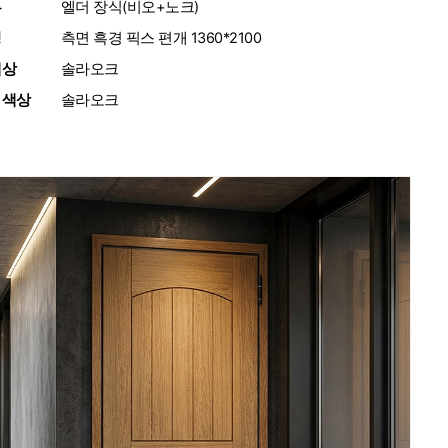
류
:
엘더 장식(비오+노크)
성
:
측면 흑경 픽스 편개 1360*2100
색상
:
솔라오크
 색상
:
솔라오크