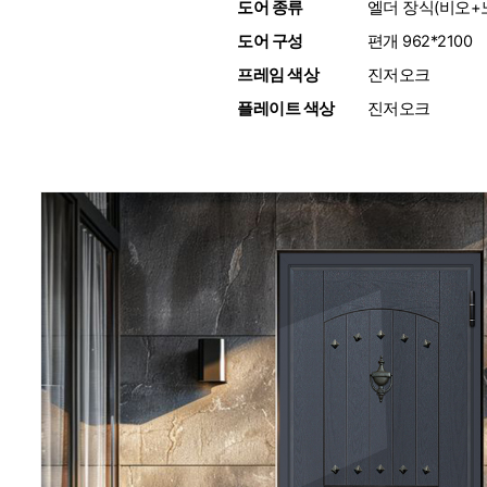
도어 종류
:
엘더 장식(비오+
도어 구성
:
편개 962*2100
프레임 색상
:
진저오크
플레이트 색상
:
진저오크