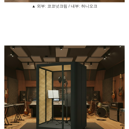
▲ 외부: 코코넛크림 / 내부: 허니오크