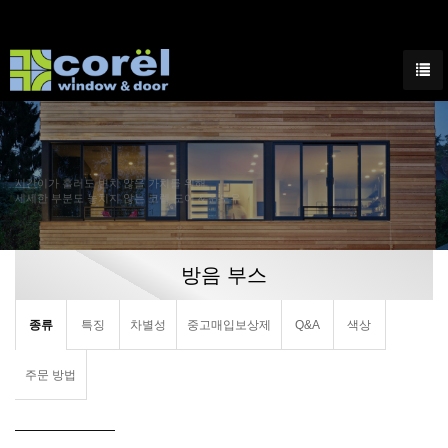
시간이가 흘러도 변치 않을 가치를 위해
세세한 부분도 놓치지 않는 코렐 도어 & 윈도우
방음 부스
종류
특징
차별성
중고매입보상제
Q&A
색상
주문 방법