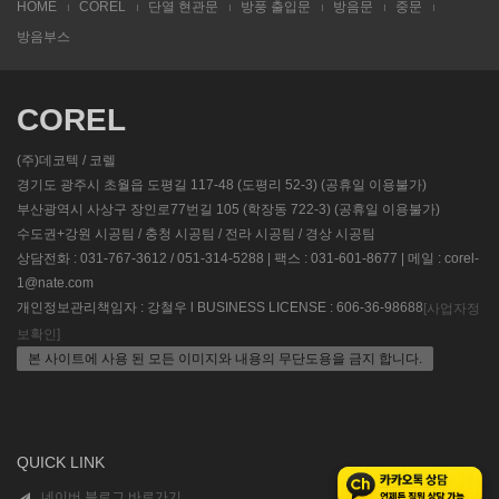
HOME
COREL
단열 현관문
방풍 출입문
방음문
중문
방음부스
COREL
(주)데코텍 / 코렐
경기도 광주시 초월읍 도평길 117-48 (도평리 52-3) (공휴일 이용불가)
부산광역시 사상구 장인로77번길 105 (학장동 722-3) (공휴일 이용불가)
수도권+강원 시공팀 / 충청 시공팀 / 전라 시공팀 / 경상 시공팀
상담전화 : 031-767-3612 / 051-314-5288 | 팩스 : 031-601-8677 | 메일 : corel-
1@nate.com
개인정보관리책임자 : 강철우 l BUSINESS LICENSE : 606-36-98688
[사업자정
보확인]
본 사이트에 사용 된 모든 이미지와 내용의 무단도용을 금지 합니다.
QUICK LINK
네이버 블로그 바로가기