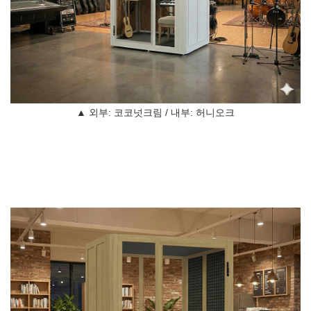
▲ 외부: 코코넛크림 / 내부: 허니오크