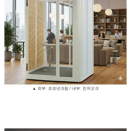
▲ 외부: 코코넛크림 / 내부: 진저오크