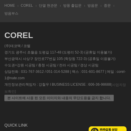
HOME
COREL
단열 현관문
방풍 출입문
방음문
중문
방음부스
COREL
(주)데코텍 / 코렐
경기도 광주시 초월읍 도평길 117-48 (도평리 52-3) (공휴일 이용불가)
부산광역시 사상구 장인로77번길 105 (학장동 722-3) (공휴일 이용불가)
수도권+강원 시공팀 / 충청 시공팀 / 전라 시공팀 / 경상 시공팀
상담전화 : 031-767-3612 / 051-314-5288 | 팩스 : 031-601-8677 | 메일 : corel-
1@nate.com
개인정보관리책임자 : 강철우 l BUSINESS LICENSE : 606-36-98688
[사업자정
보확인]
본 사이트에 사용 된 모든 이미지와 내용의 무단도용을 금지 합니다.
QUICK LINK