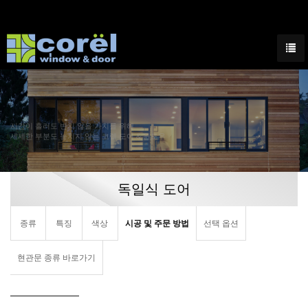
시간이 흘러도 변치 않을 가치를 위해
세세한 부분도 놓치지 않는 코렐 도어 & 윈도우
독일식 도어
종류
특징
색상
시공 및 주문 방법
선택 옵션
현관문 종류 바로가기